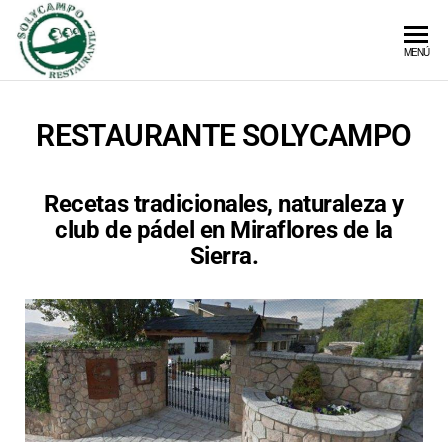
Solycampo
Restaurante
MENÚ
y club de
pádel en
Miraflores
RESTAURANTE SOLYCAMPO
de la Sierra
Recetas tradicionales, naturaleza y
club de pádel en Miraflores de la
Sierra.