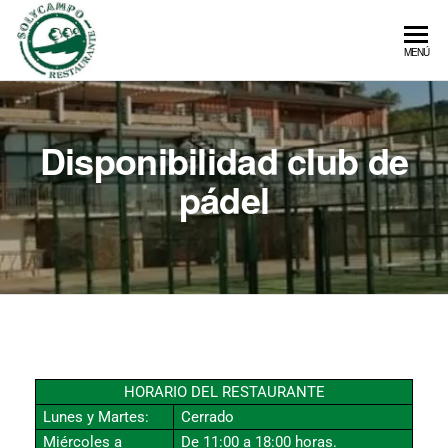
Solycampo
Restaurante
MENÚ
y club de
pádel en
Miraflores
de la Sierra
Disponibilidad club de
pádel
HORARIO DEL RESTAURANTE
Lunes y Martes:
Cerrado
Miércoles a
De 11:00 a 18:00 horas.